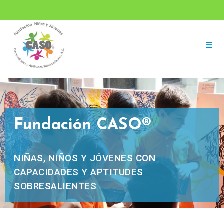
Fundación CASO®
NIÑAS, NIÑOS Y JÓVENES CON
CAPACIDADES Y APTITUDES
SOBRESALIENTES